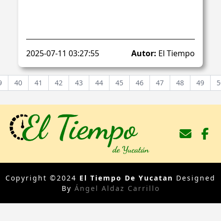
2025-07-11 03:27:55
Autor:
El Tiempo
9
40
41
42
43
44
45
46
47
48
49
5
Copyright ©2024
El Tiempo De Yucatan
Designed
By
Ángel Aldaz Carrillo